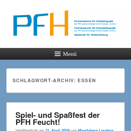
PFH
Gemeinsam wachsen
Menü
SCHLAGWORT-ARCHIV:
ESSEN
Spiel- und Spaßfest der
PFH Feucht!
Veröffentlicht am
11. April 2024
von
Magdalena Leuders