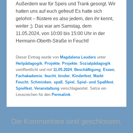
Außerdem war für Speis und Trank gesorgt. Wir
hatten uns auf euch gefreut! Es hatte sich
gelohnt – flüstere es also jedem, den ihr kennt,
weiter ;). Das war am Samstag, dem
11.05.2024, von 10:00 bis 15:00 Uhr in der
Hermann-Oberth-Straße in Feucht!
Dieser Eintrag wurde von
Magdalena Leuders
unter
Heilpädagogik
,
Projekte
,
Projekte
,
Sozialpädagogik
veröffentlicht und mit
11.05.2024
,
Beschäftigung
,
Essen
,
Fachakademie
,
feucht
,
kinder
,
Kinderfest
,
Markt
Feucht
,
Schminken
,
spaß
,
Spiel
,
Spiel- und Spaßfest
,
Spielfest
,
Veranstaltung
verschlagwortet. Setze ein
Lesezeichen für den
Permalink
.
Die Kommentare sind geschlossen.