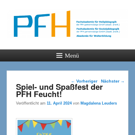
PFH
Gemeinsam wachsen
Menü
Beitragsnavigation
←
Vorheriger
Nächster
→
Spiel- und Spaßfest der
PFH Feucht!
Veröffentlicht am
11. April 2024
von
Magdalena Leuders