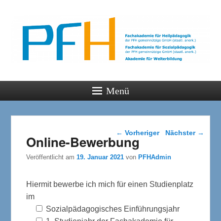
PFH
Gemeinsam wachsen
Menü
Beitragsnavigation
←
Vorheriger
Nächster
→
Online-Bewerbung
Veröffentlicht am
19. Januar 2021
von
PFHAdmin
Hiermit bewerbe ich mich für einen Studienplatz
im
Sozialpädagogisches Einführungsjahr