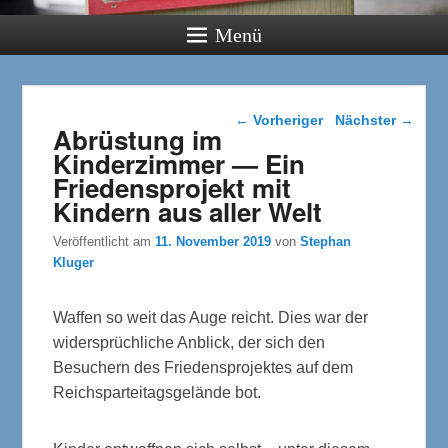
Menü
Beitragsnavigation
←
Vorheriger
Nächster
→
Abrüstung im
Kinderzimmer — Ein
Friedensprojekt mit
Kindern aus aller Welt
Veröffentlicht am
11. November 2019
von
Stephan
Kluger
Waffen so weit das Auge reicht. Dies war der
widersprüchliche Anblick, der sich den
Besuchern des Friedensprojektes auf dem
Reichsparteitagsgelände bot.