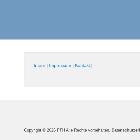
Intern
|
Impressum
|
Kontakt
|
Seitenfuß-
Menü
Copyright © 2026
PFH
Alle Rechte vorbehalten.
Datenschutzer