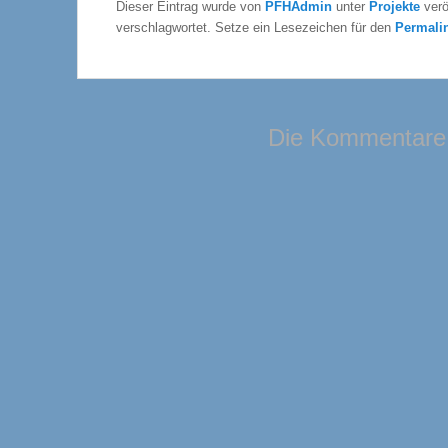
Dieser Eintrag wurde von
PFHAdmin
unter
Projekte
verö
verschlagwortet. Setze ein Lesezeichen für den
Permali
Die Kommentare 