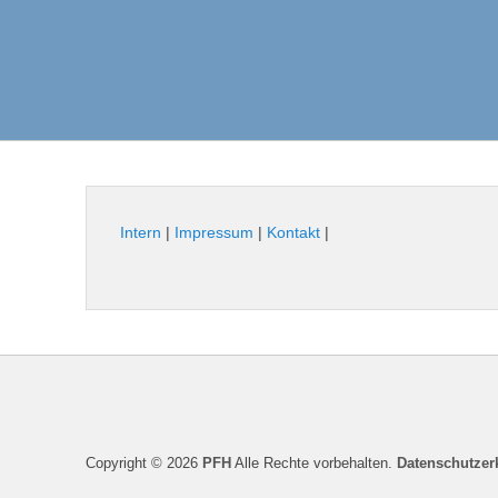
Intern
|
Impressum
|
Kontakt
|
Seitenfuß-
Menü
Copyright © 2026
PFH
Alle Rechte vorbehalten.
Datenschutzer