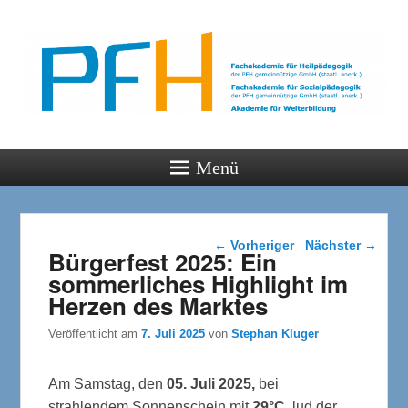
PFH
Gemeinsam wachsen
Menü
Beitragsnavigation
←
Vorheriger
Nächster
→
Bürgerfest 2025: Ein
sommerliches Highlight im
Herzen des Marktes
Veröffentlicht am
7. Juli 2025
von
Stephan Kluger
Am Samstag, den
05. Juli 2025
,
bei
strahlendem Sonnenschein mit
29°C,
lud der