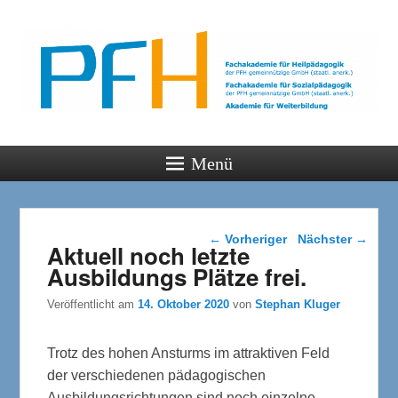
PFH
Gemeinsam wachsen
Menü
Beitragsnavigation
←
Vorheriger
Nächster
→
Aktuell noch letzte
Ausbildungs Plätze frei.
Veröffentlicht am
14. Oktober 2020
von
Stephan Kluger
Trotz des hohen Ansturms im attraktiven Feld
der verschiedenen pädagogischen
Ausbildungsrichtungen sind noch einzelne