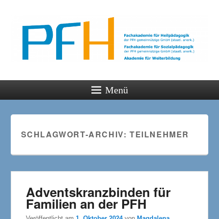
PFH
Gemeinsam wachsen
Menü
SCHLAGWORT-ARCHIV:
TEILNEHMER
Adventskranzbinden für
Familien an der PFH
Veröffentlicht am
1. Oktober 2024
von
Magdalena