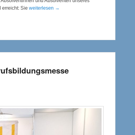
n Absolventinnen und Absolventen unseres
 erreicht: Sie
weiterlesen →
erufsbildungsmesse