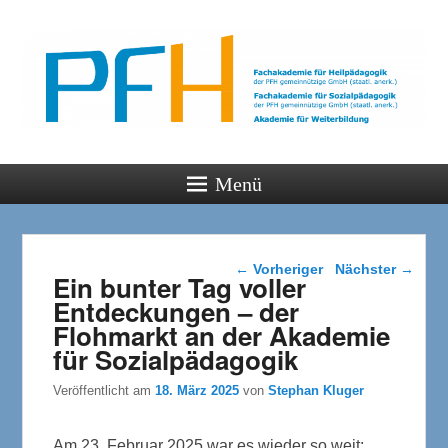
PFH
Gemeinsam wachsen
Menü
Beitragsnavigation
←
Vorheriger
Nächster
→
Ein bunter Tag voller
Entdeckungen – der
Flohmarkt an der Akademie
für Sozialpädagogik
Veröffentlicht am
18. März 2025
von
Stephan Kluger
Am 23. Februar 2025 war es wieder so weit: