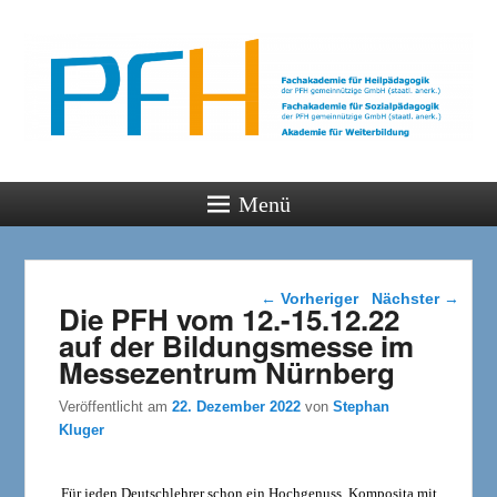
PFH
Gemeinsam wachsen
Menü
Beitragsnavigation
←
Vorheriger
Nächster
→
Die PFH vom 12.-15.12.22
auf der Bildungsmesse im
Messezentrum Nürnberg
Veröffentlicht am
22. Dezember 2022
von
Stephan
Kluger
Für jeden Deutschlehrer schon ein Hochgenuss, Komposita mit