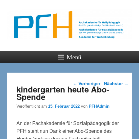
PFH
Gemeinsam wachsen
Menü
Beitragsnavigation
←
Vorheriger
Nächster
→
kindergarten heute Abo-
Spende
Veröffentlicht am
15. Februar 2022
von
PFHAdmin
An der Fachakademie für Sozialpädagogik der
PFH steht nun Dank einer Abo-Spende des
Herder-Verlags dessen Fachzeitschrift