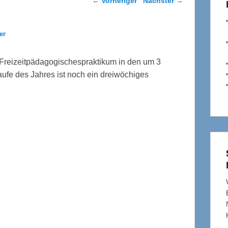
←
Vorheriger
Nächster
→
er
 Freizeitpädagogischespraktikum in den um 3
ufe des Jahres ist noch ein dreiwöchiges