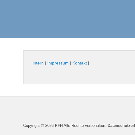
Intern
|
Impressum
|
Kontakt
|
Seitenfuß-
Menü
Copyright © 2026
PFH
Alle Rechte vorbehalten.
Datenschutzer