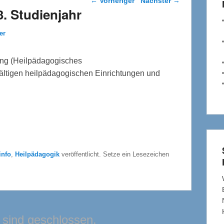
←
Vorheriger
Nächster
→
3. Studienjahr
er
rung (Heilpädagogisches
lfältigen heilpädagogischen Einrichtungen und
info
,
Heilpädagogik
veröffentlicht. Setze ein Lesezeichen
sind geschlossen.