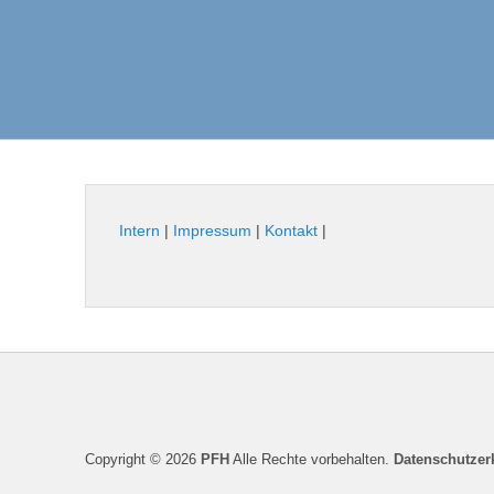
Intern
|
Impressum
|
Kontakt
|
Seitenfuß-
Menü
Copyright © 2026
PFH
Alle Rechte vorbehalten.
Datenschutzer