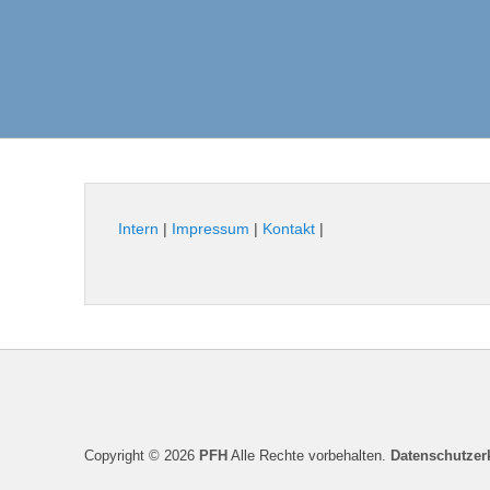
Intern
|
Impressum
|
Kontakt
|
Seitenfuß-
Menü
Copyright © 2026
PFH
Alle Rechte vorbehalten.
Datenschutzer