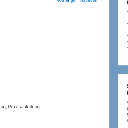
←
Vorheriger
Nächster
→
ng, Praxisanleitung